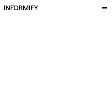
INFORMIFY
 Privacy Policy — Informify 
shop recon
Senast uppdaterad: 2025-02-05
Välkommen till INFORMIFY AB ("vi", "oss", "vår"). Vi 
värnar om din integritet och eftersträvar att skydda 
dina personuppgifter i enlighet med gällande lagar och 
regler, inklusive EU:s allmänna dataskyddsförordning 
(GDPR).Genom att använda vår webbplats godkänner 
du nedan villkor samt vår hantering av personuppgifter 
enligt denna policy